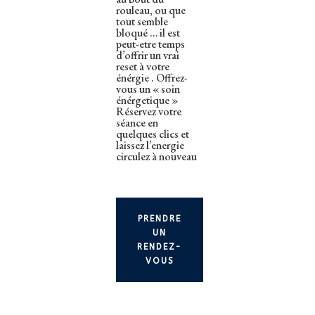
rouleau, ou que
tout semble
bloqué … il est
peut-etre temps
d’offrir un vrai
reset à votre
énérgie . Offrez-
vous un « soin
énérgetique »
Réservez votre
séance en
quelques clics et
laissez l’energie
circulez à nouveau
PRENDRE
UN
RENDEZ-
VOUS