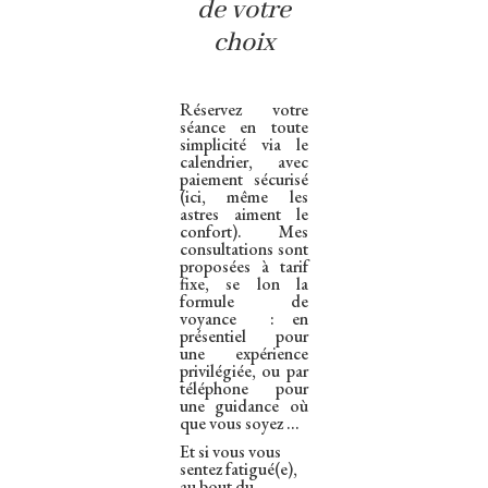
de votre
choix
Réservez votre
séance en toute
simplicité via le
calendrier, avec
paiement sécurisé
(ici, même les
astres aiment le
confort). Mes
consultations sont
proposées à tarif
fixe, se lon la
formule de
voyance : en
présentiel pour
une expérience
privilégiée, ou par
téléphone pour
une guidance où
que vous soyez …
Et si vous vous
sentez fatigué(e),
au bout du