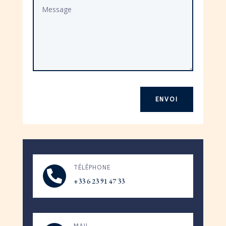
ENVOI
TÉLÉPHONE

+33 6 23 91 47 33
MAIL